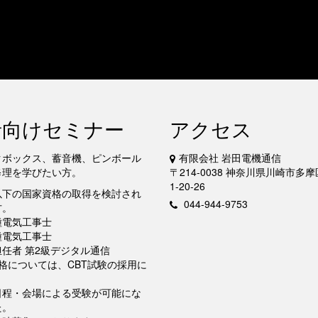
者向けセミナー
アクセス
クボックス、蓄音機、ピンボール
有限会社 岩田電機通信
修理を学びたい方。
〒214-0038 神奈川県川崎市多
1-20-26
以下の国家資格の取得を検討され
044-944-9753
方。
種電気工事士
種電気工事士
任者 第2級デジタル通信
格については、CBT試験の採用に
日程・会場による受験が可能にな
た。